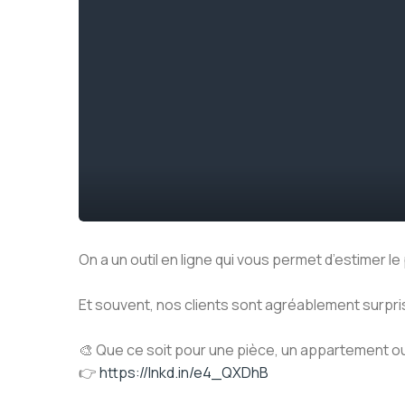
On a un outil en ligne qui vous permet d’estimer le
Et souvent, nos clients sont agréablement surpris 
🎨 Que ce soit pour une pièce, un appartement o
👉
https://lnkd.in/e4_QXDhB