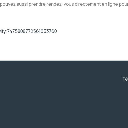
pouvez aussi prendre rendez-vous directement en ligne pour 
tivity:7475808772561653760
Té