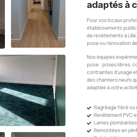
adaptés à c
Pour vos locaux prof
établissements publics
de revêtements à Lill
pose ou rénovation de
Nos équipes expérimen
pose : poses libres, c
contraintes d’usage et
des chantiers neufs q
adaptée à votre activi
Ragréage fibré ou 
Revêtement PVC en 
Lames plombantes o
Remontées en plin